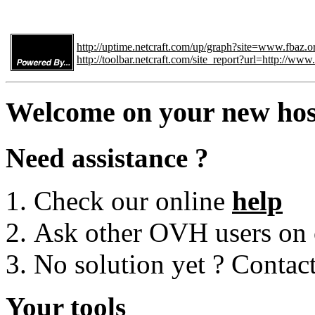
http://uptime.netcraft.com/up/graph?site=www.fbaz.o
http://toolbar.netcraft.com/site_report?url=http://www
Welcome on your new hos
Need assistance ?
Check our online
help
Ask other OVH users on
No solution yet ? Contac
Your tools